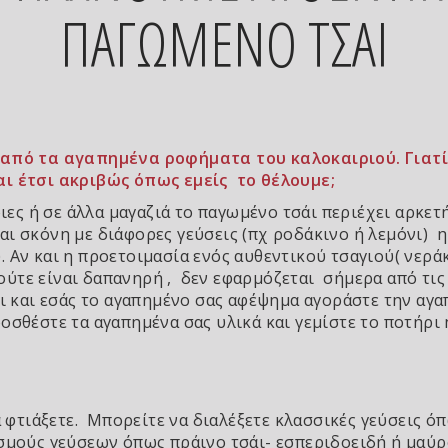
ΠΑΓΩΜΕΝΟ ΤΣΑΙ
 από τα αγαπημένα ροφήματα του καλοκαιριού. Γιατί
αι έτσι ακριβώς όπως εμείς το θέλουμε;
ριες ή σε άλλα μαγαζιά το παγωμένο τσάι περιέχει αρκετ
ι σκόνη με διάφορες γεύσεις (πχ ροδάκινο ή λεμόνι) η 
 Αν και η προετοιμασία ενός αυθεντικού τσαγιού( νεράκ
 ούτε είναι δαπανηρή , δεν εφαρμόζεται σήμερα από τις
αι και εσάς το αγαπημένο σας αφέψημα αγοράστε την αγ
οσθέστε τα αγαπημένα σας υλικά και γεμίστε το ποτήρι 
α φτιάξετε. Μπορείτε να διαλέξετε κλασσικές γεύσεις ό
σμούς γεύσεων όπως πράινο τσάι- εσπεριδοειδή ή μαύρο