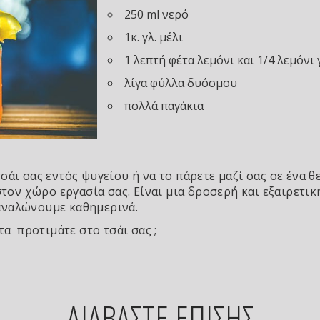
250 ml νερό
1κ. γλ. μέλι
1 λεπτή φέτα λεμόνι και 1/4 λεμόνι
λίγα φύλλα δυόσμου
πολλά παγάκια
άι σας εντός ψυγείου ή να το πάρετε μαζί σας σε ένα θ
στον χώρο εργασία σας. Είναι μια δροσερή και εξαιρετι
αναλώνουμε καθημερινά.
τα προτιμάτε στο τσάι σας ;
ΔΙΑΒΑΣΤΕ ΕΠΙΣΗΣ