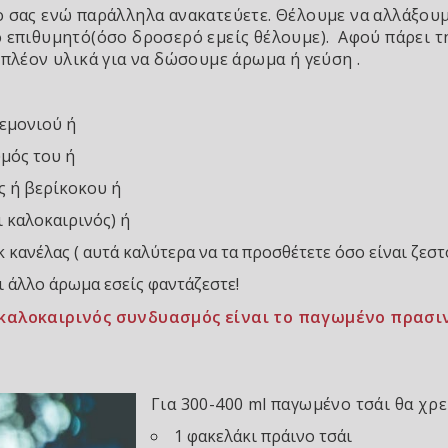
 σας ενώ παράλληλα ανακατεύετε. Θέλουμε να αλλάξουμ
ο επιθυμητό(όσο δροσερό εμείς θέλουμε). Αφού πάρει 
πλέον υλικά για να δώσουμε άρωμα ή γεύση .
λεμονιού ή
υμός του ή
ς ή βερίκοκου ή
 καλοκαιρινός) ή
k κανέλας ( αυτά καλύτερα να τα προσθέτετε όσο είναι ζεστ
ι άλλο άρωμα εσείς φαντάζεστε!
καλοκαιρινός συνδυασμός είναι το παγωμένο πρασινο
Για 300-400 ml παγωμένο τσάι θα χρ
1 φακελάκι πράινο τσάι