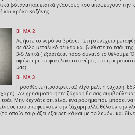
οπικά βότανα (και ειδικά γι’αυτούς που αποφεύγουν την
ή και κρόκο Κοζάνης.
ΒΗΜΑ 2
Αφήστε το νερό να βράσει . Στη συνέχεια μεταφέρ
σε άλλο μεταλικό σέικερ και βυθίστε το τσάι της 
3-5 λεπτά ( εξαρτάται πόσο δυνατό το θέλουμε.
αφήνουμε το φακελάκι στο νέρο , τόση περισσότε
μας) .
ΒΗΜΑ 3
Προσθέστε (προαιρετικά) λίγο μέλι ή ζάχαρη. Ε
άχαρη) . Αν χρησιμοποιήστε ζάχαρη θα σας συμβούλευα να
τσάι. Μην ξεχνάτε ότι είναι ένα ρόφημα που μπορεί να π
εκείνους που αποφεύγουν την ζάχαρη αλλά θέλουν την γλ
(το οποίο ταιριάζει εξαιρετικά και με το λεμόνι και δίν