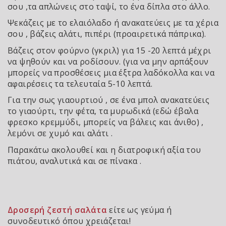
σου ,τα απλώνεις στο ταψί, το ένα δίπλα στο άλλο.
Ψεκάζεις με το ελαιόλαδο ή ανακατεύεις με τα χέρια
σου , βάζεις αλάτι, πιπέρι (προαιρετικά πάπρικα).
Βάζεις στον φούρνο (γκριλ) για 15 -20 λεπτά μέχρι
να ψηθούν και να ροδίσουν. (για να μην αρπάξουν
μπορείς να προσθέσεις μια έξτρα λαδόκολλα και να
αφαιρέσεις τα τελευταία 5-10 λεπτά.
Για την σως γιαουρτιού , σε ένα μπολ ανακατεύεις
το γιαούρτι, την φέτα, τα μυρωδικά (εδώ έβαλα
φρεσκο κρεμμύδι, μπορείς να βάλεις και άνιθο) ,
λεμόνι σε χυμό και αλάτι .
Παρακάτω ακολουθεί και η διατροφική αξία του
πιάτου, αναλυτικά και σε πίνακα .
Δροσερή ζεστή σαλάτα
είτε ως γεύμα ή
συνοδευτικό όπου χρειάζεται!