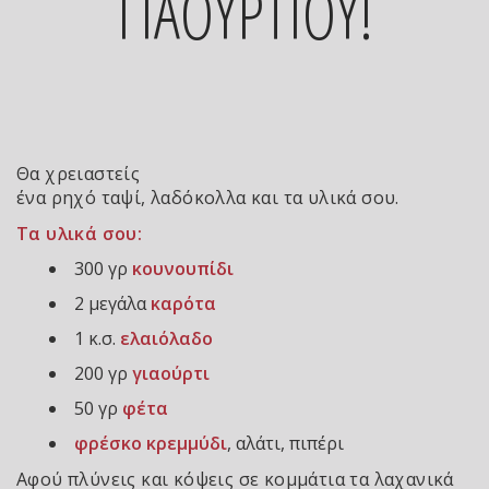
ΓΙΑΟΥΡΤΙΟΥ!
Θα χρειαστείς
ένα ρηχό ταψί, λαδόκολλα και τα υλικά σου.
Τα υλικά σου:
300 γρ
κουνουπίδι
2 μεγάλα
καρότα
1 κ.σ.
ελαιόλαδο
200 γρ
γιαούρτι
50 γρ
φέτα
φρέσκο κρεμμύδι
, αλάτι, πιπέρι
Αφού πλύνεις και κόψεις σε κομμάτια τα λαχανικά